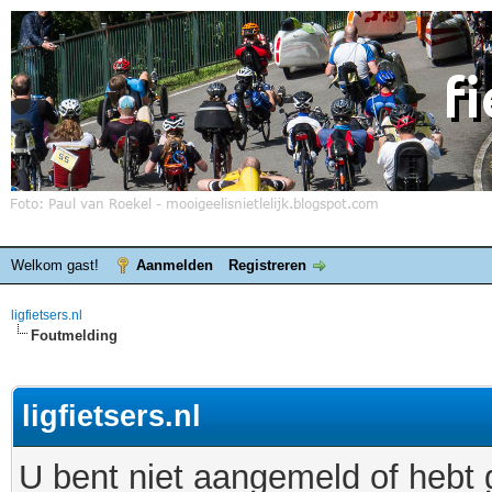
Welkom gast!
Aanmelden
Registreren
ligfietsers.nl
Foutmelding
ligfietsers.nl
U bent niet aangemeld of hebt