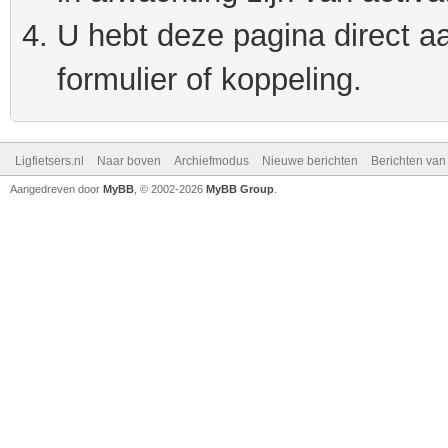
U hebt deze pagina direct a
formulier of koppeling.
Ligfietsers.nl
Naar boven
Archiefmodus
Nieuwe berichten
Berichten va
Aangedreven door
MyBB
, © 2002-2026
MyBB Group
.