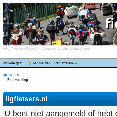
Welkom gast!
Aanmelden
Registreren
ligfietsers.nl
Foutmelding
ligfietsers.nl
U bent niet aangemeld of hebt