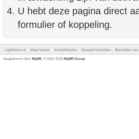
U hebt deze pagina direct a
formulier of koppeling.
Ligfietsers.nl
Naar boven
Archiefmodus
Nieuwe berichten
Berichten va
Aangedreven door
MyBB
, © 2002-2026
MyBB Group
.