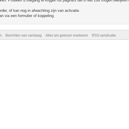
n. Probeert u toegang te krijgen tot pagina's die u niet zou mogen bekijken?
er, of kan nog in afwachting zijn van activatie.
n via een formulier of koppeling.
n
Berichten van vandaag
Alles als gelezen markeren
RSS-syndicatie