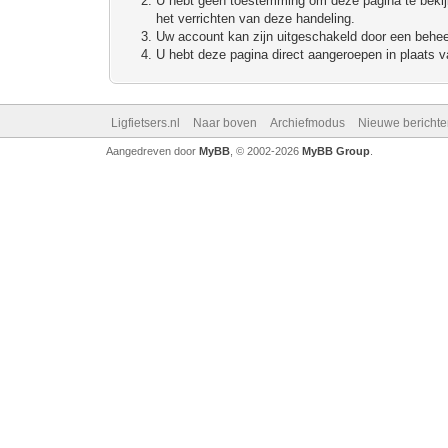
U hebt geen toestemming om deze pagina te bekijke
het verrichten van deze handeling.
Uw account kan zijn uitgeschakeld door een beheerd
U hebt deze pagina direct aangeroepen in plaats va
Ligfietsers.nl
Naar boven
Archiefmodus
Nieuwe berichte
Aangedreven door
MyBB
, © 2002-2026
MyBB Group
.