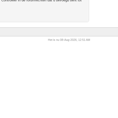
 Controleer in de forumrechten dat u bevoegd bent tot
Het is nu 08-Aug-2026, 12:51 AM