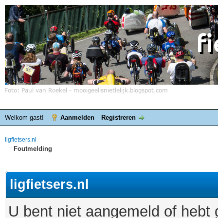
Welkom gast!
Aanmelden
Registreren
ligfietsers.nl
Foutmelding
ligfietsers.nl
U bent niet aangemeld of hebt