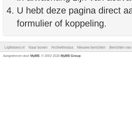
U hebt deze pagina direct a
formulier of koppeling.
Ligfietsers.nl
Naar boven
Archiefmodus
Nieuwe berichten
Berichten va
Aangedreven door
MyBB
, © 2002-2026
MyBB Group
.