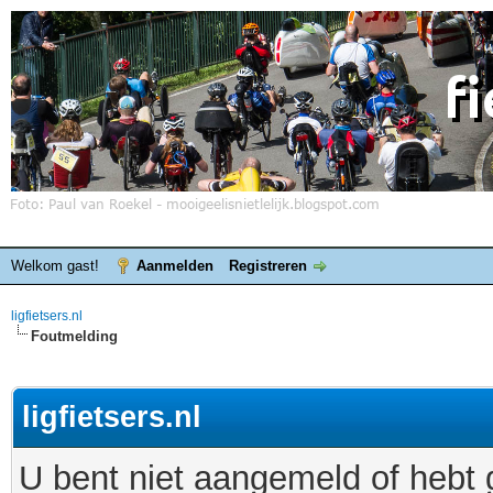
Welkom gast!
Aanmelden
Registreren
ligfietsers.nl
Foutmelding
ligfietsers.nl
U bent niet aangemeld of hebt