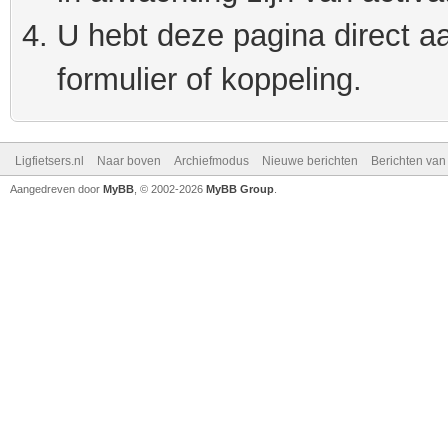
U hebt deze pagina direct a
formulier of koppeling.
Ligfietsers.nl
Naar boven
Archiefmodus
Nieuwe berichten
Berichten va
Aangedreven door
MyBB
, © 2002-2026
MyBB Group
.