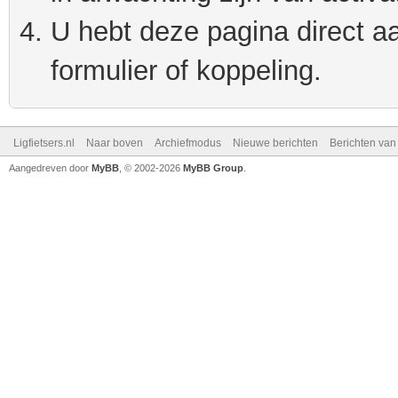
U hebt deze pagina direct a
formulier of koppeling.
Ligfietsers.nl
Naar boven
Archiefmodus
Nieuwe berichten
Berichten va
Aangedreven door
MyBB
, © 2002-2026
MyBB Group
.