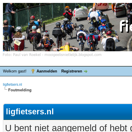
Welkom gast!
Aanmelden
Registreren
ligfietsers.nl
Foutmelding
ligfietsers.nl
U bent niet aangemeld of hebt