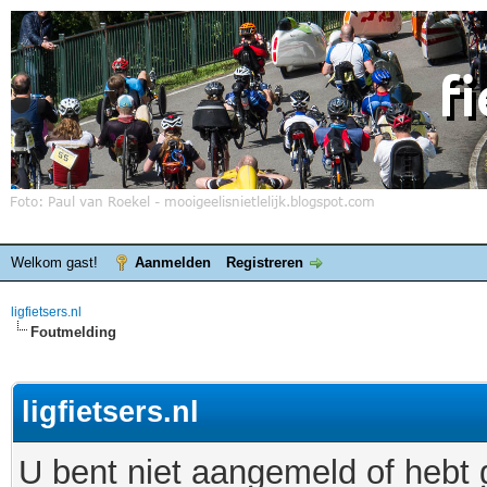
Welkom gast!
Aanmelden
Registreren
ligfietsers.nl
Foutmelding
ligfietsers.nl
U bent niet aangemeld of hebt