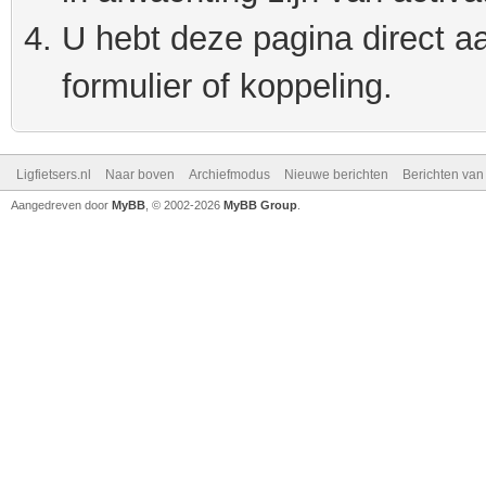
U hebt deze pagina direct a
formulier of koppeling.
Ligfietsers.nl
Naar boven
Archiefmodus
Nieuwe berichten
Berichten va
Aangedreven door
MyBB
, © 2002-2026
MyBB Group
.