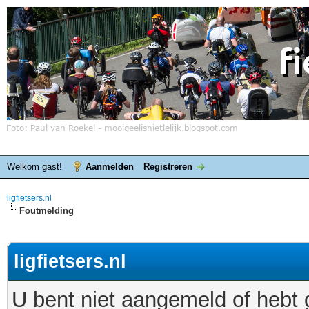
Welkom gast!
Aanmelden
Registreren
ligfietsers.nl
Foutmelding
ligfietsers.nl
U bent niet aangemeld of hebt