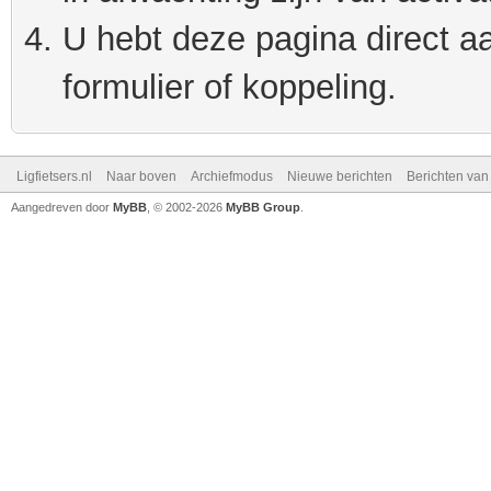
U hebt deze pagina direct a
formulier of koppeling.
Ligfietsers.nl
Naar boven
Archiefmodus
Nieuwe berichten
Berichten va
Aangedreven door
MyBB
, © 2002-2026
MyBB Group
.