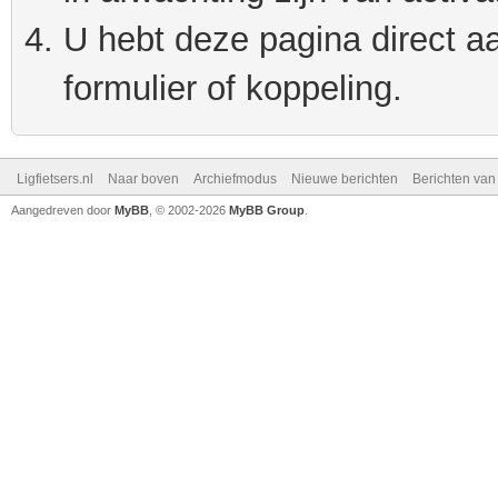
U hebt deze pagina direct a
formulier of koppeling.
Ligfietsers.nl
Naar boven
Archiefmodus
Nieuwe berichten
Berichten va
Aangedreven door
MyBB
, © 2002-2026
MyBB Group
.