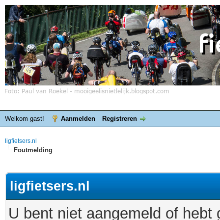
Welkom gast!
Aanmelden
Registreren
ligfietsers.nl
Foutmelding
ligfietsers.nl
U bent niet aangemeld of hebt