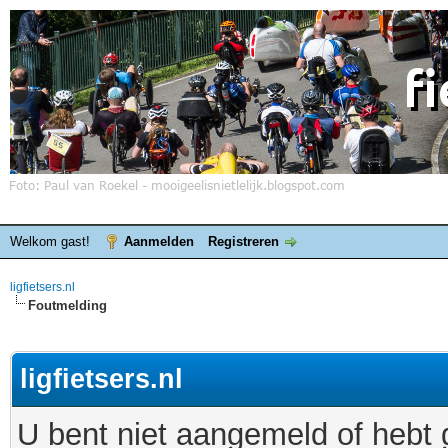
Welkom gast!
Aanmelden
Registreren
ligfietsers.nl
Foutmelding
ligfietsers.nl
U bent niet aangemeld of hebt