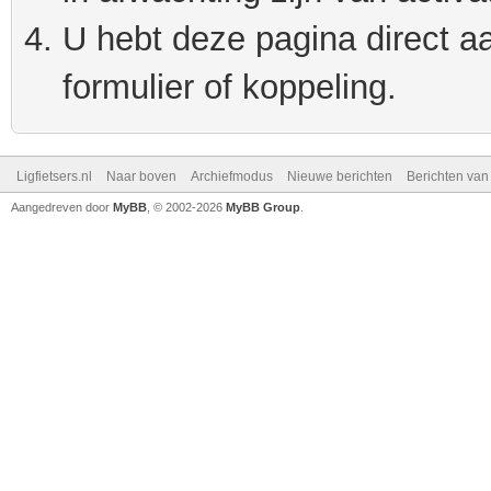
U hebt deze pagina direct a
formulier of koppeling.
Ligfietsers.nl
Naar boven
Archiefmodus
Nieuwe berichten
Berichten va
Aangedreven door
MyBB
, © 2002-2026
MyBB Group
.