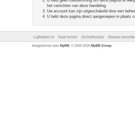
U hebt geen toestemming om deze pagina te bekijke
het verrichten van deze handeling.
Uw account kan zijn uitgeschakeld door een beheerd
U hebt deze pagina direct aangeroepen in plaats va
Ligfietsers.nl
Naar boven
Archiefmodus
Nieuwe berichte
Aangedreven door
MyBB
, © 2002-2026
MyBB Group
.