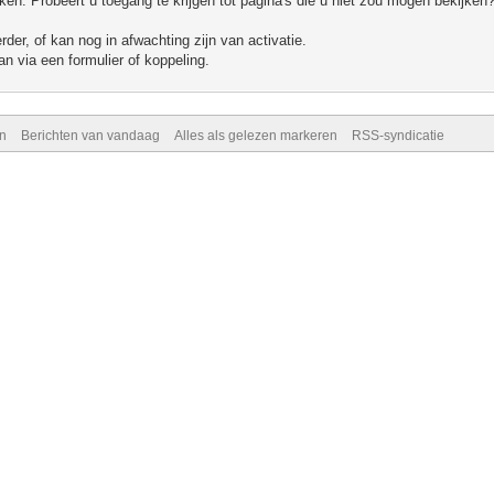
n. Probeert u toegang te krijgen tot pagina's die u niet zou mogen bekijken?
er, of kan nog in afwachting zijn van activatie.
n via een formulier of koppeling.
n
Berichten van vandaag
Alles als gelezen markeren
RSS-syndicatie