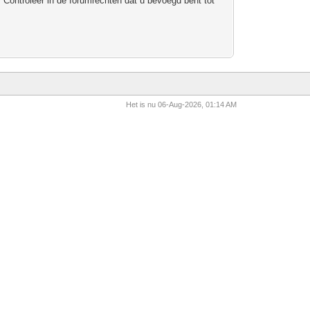
 Controleer in de forumrechten dat u bevoegd bent tot
Het is nu 06-Aug-2026, 01:14 AM