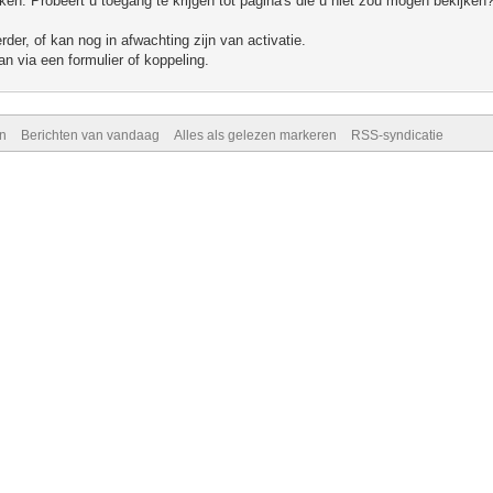
n. Probeert u toegang te krijgen tot pagina's die u niet zou mogen bekijken?
er, of kan nog in afwachting zijn van activatie.
n via een formulier of koppeling.
n
Berichten van vandaag
Alles als gelezen markeren
RSS-syndicatie