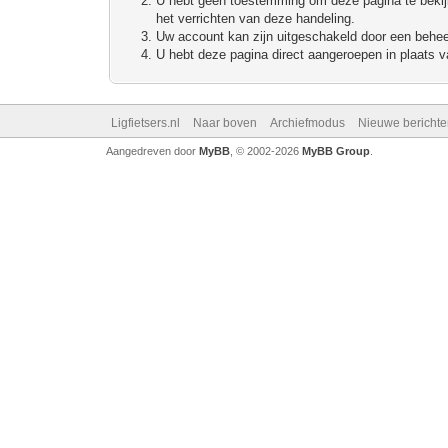
U hebt geen toestemming om deze pagina te bekijke
het verrichten van deze handeling.
Uw account kan zijn uitgeschakeld door een beheerd
U hebt deze pagina direct aangeroepen in plaats va
Ligfietsers.nl
Naar boven
Archiefmodus
Nieuwe berichte
Aangedreven door
MyBB
, © 2002-2026
MyBB Group
.