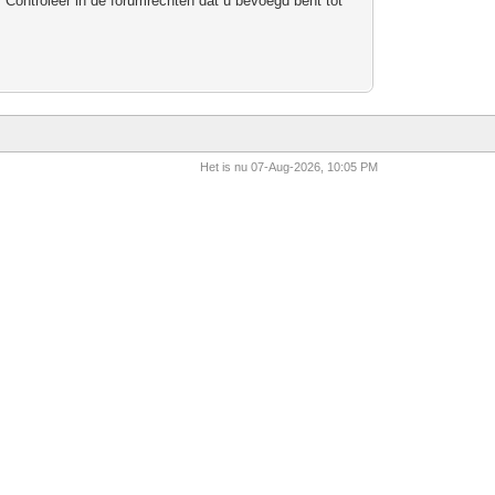
 Controleer in de forumrechten dat u bevoegd bent tot
Het is nu 07-Aug-2026, 10:05 PM