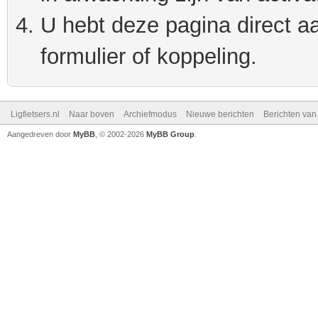
U hebt deze pagina direct a
formulier of koppeling.
Ligfietsers.nl
Naar boven
Archiefmodus
Nieuwe berichten
Berichten va
Aangedreven door
MyBB
, © 2002-2026
MyBB Group
.