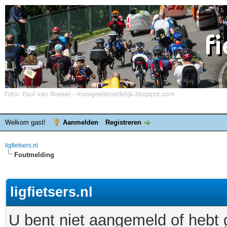
Welkom gast!
Aanmelden
Registreren
ligfietsers.nl
Foutmelding
ligfietsers.nl
U bent niet aangemeld of hebt