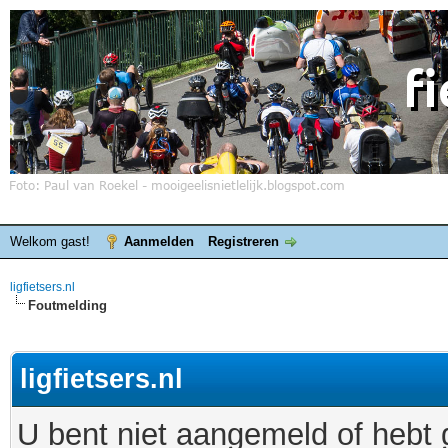
Welkom gast!
Aanmelden
Registreren
ligfietsers.nl
Foutmelding
ligfietsers.nl
U bent niet aangemeld of hebt