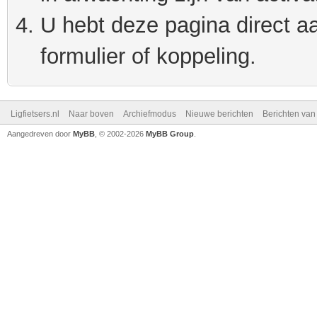
U hebt deze pagina direct a
formulier of koppeling.
Ligfietsers.nl
Naar boven
Archiefmodus
Nieuwe berichten
Berichten va
Aangedreven door
MyBB
, © 2002-2026
MyBB Group
.