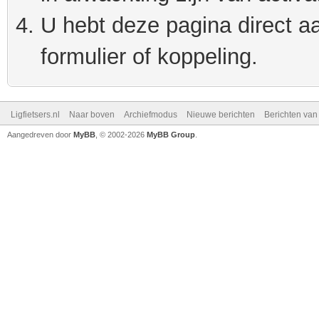
U hebt deze pagina direct a
formulier of koppeling.
Ligfietsers.nl
Naar boven
Archiefmodus
Nieuwe berichten
Berichten va
Aangedreven door
MyBB
, © 2002-2026
MyBB Group
.