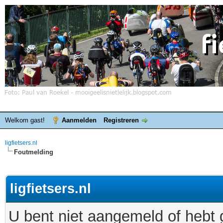
Welkom gast!
Aanmelden
Registreren
ligfietsers.nl
Foutmelding
ligfietsers.nl
U bent niet aangemeld of hebt