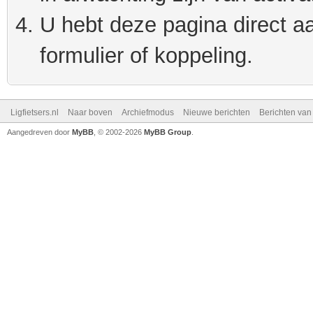
U hebt deze pagina direct a
formulier of koppeling.
Ligfietsers.nl
Naar boven
Archiefmodus
Nieuwe berichten
Berichten va
Aangedreven door
MyBB
, © 2002-2026
MyBB Group
.