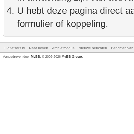
U hebt deze pagina direct a
formulier of koppeling.
Ligfietsers.nl
Naar boven
Archiefmodus
Nieuwe berichten
Berichten va
Aangedreven door
MyBB
, © 2002-2026
MyBB Group
.