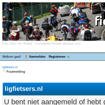
Welkom gast!
Aanmelden
Registreren
ligfietsers.nl
Foutmelding
ligfietsers.nl
U bent niet aangemeld of hebt