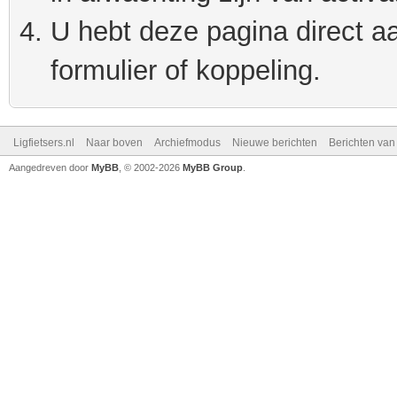
U hebt deze pagina direct a
formulier of koppeling.
Ligfietsers.nl
Naar boven
Archiefmodus
Nieuwe berichten
Berichten va
Aangedreven door
MyBB
, © 2002-2026
MyBB Group
.