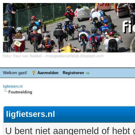
Welkom gast!
Aanmelden
Registreren
ligfietsers.nl
Foutmelding
ligfietsers.nl
U bent niet aangemeld of hebt