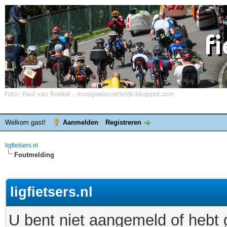
Welkom gast!
Aanmelden
Registreren
ligfietsers.nl
Foutmelding
ligfietsers.nl
U bent niet aangemeld of hebt