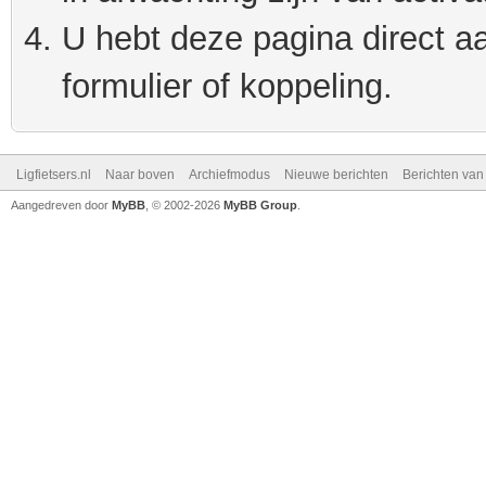
U hebt deze pagina direct a
formulier of koppeling.
Ligfietsers.nl
Naar boven
Archiefmodus
Nieuwe berichten
Berichten va
Aangedreven door
MyBB
, © 2002-2026
MyBB Group
.