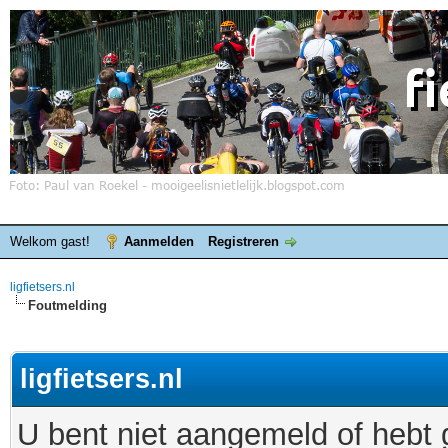
Welkom gast!
Aanmelden
Registreren
ligfietsers.nl
Foutmelding
ligfietsers.nl
U bent niet aangemeld of hebt