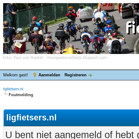
Welkom gast!
Aanmelden
Registreren
ligfietsers.nl
Foutmelding
ligfietsers.nl
U bent niet aangemeld of hebt