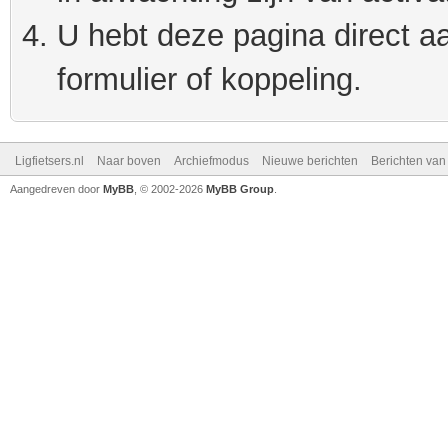
U hebt deze pagina direct a
formulier of koppeling.
Ligfietsers.nl
Naar boven
Archiefmodus
Nieuwe berichten
Berichten va
Aangedreven door
MyBB
, © 2002-2026
MyBB Group
.