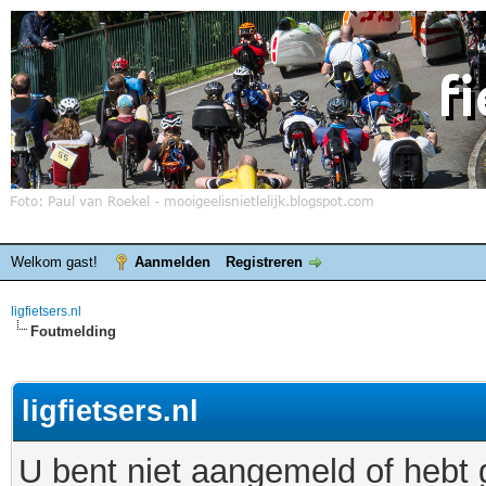
Welkom gast!
Aanmelden
Registreren
ligfietsers.nl
Foutmelding
ligfietsers.nl
U bent niet aangemeld of hebt