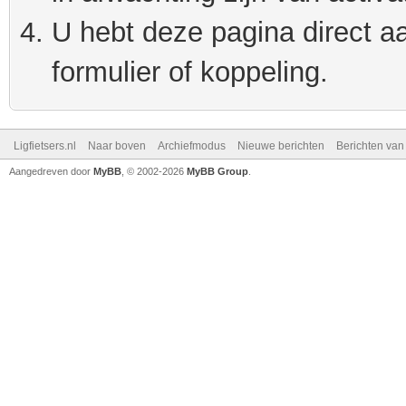
U hebt deze pagina direct a
formulier of koppeling.
Ligfietsers.nl
Naar boven
Archiefmodus
Nieuwe berichten
Berichten va
Aangedreven door
MyBB
, © 2002-2026
MyBB Group
.