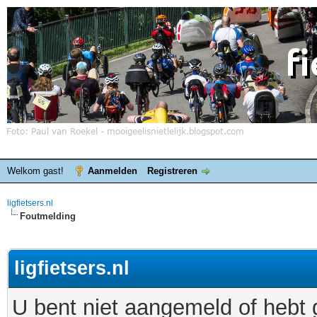
Welkom gast!
Aanmelden
Registreren
ligfietsers.nl
Foutmelding
ligfietsers.nl
U bent niet aangemeld of hebt