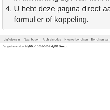
U hebt deze pagina direct a
formulier of koppeling.
Ligfietsers.nl
Naar boven
Archiefmodus
Nieuwe berichten
Berichten va
Aangedreven door
MyBB
, © 2002-2026
MyBB Group
.