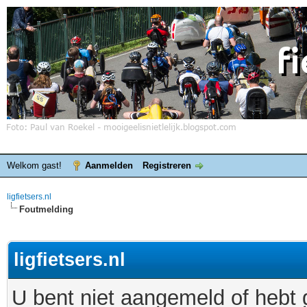
Welkom gast!
Aanmelden
Registreren
ligfietsers.nl
Foutmelding
ligfietsers.nl
U bent niet aangemeld of hebt