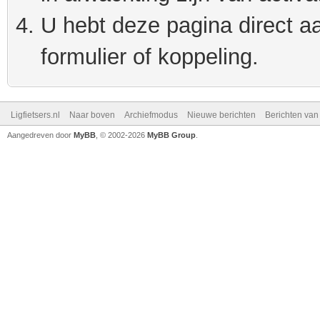
U hebt deze pagina direct a
formulier of koppeling.
Ligfietsers.nl
Naar boven
Archiefmodus
Nieuwe berichten
Berichten va
Aangedreven door
MyBB
, © 2002-2026
MyBB Group
.