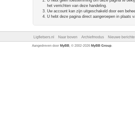
U hebt geen toestemming om deze pagina te bekijke
het verrichten van deze handeling.
Uw account kan zijn uitgeschakeld door een beheerd
U hebt deze pagina direct aangeroepen in plaats va
Ligfietsers.nl
Naar boven
Archiefmodus
Nieuwe berichte
Aangedreven door
MyBB
, © 2002-2026
MyBB Group
.