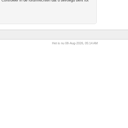
 Controleer in de forumrechten dat u bevoegd bent tot
Het is nu 08-Aug-2026, 05:14 AM