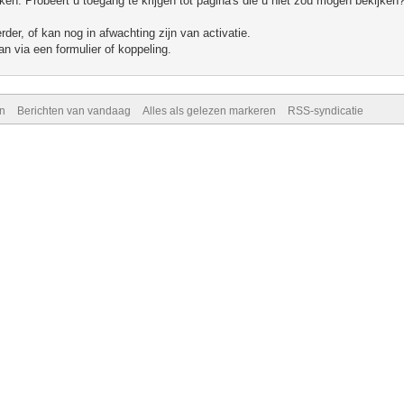
n. Probeert u toegang te krijgen tot pagina's die u niet zou mogen bekijken?
er, of kan nog in afwachting zijn van activatie.
n via een formulier of koppeling.
n
Berichten van vandaag
Alles als gelezen markeren
RSS-syndicatie