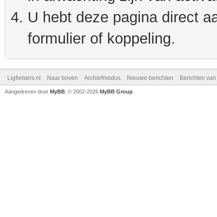
U hebt deze pagina direct a
formulier of koppeling.
Ligfietsers.nl
Naar boven
Archiefmodus
Nieuwe berichten
Berichten va
Aangedreven door
MyBB
, © 2002-2026
MyBB Group
.