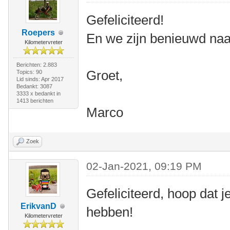
Gefeliciteerd!
Roepers
En we zijn benieuwd naar
Kilometervreter
Berichten: 2.883
Groet,
Topics: 90
Lid sinds: Apr 2017
Bedankt: 3087
3333 x bedankt in
1413 berichten
Marco
Zoek
02-Jan-2021, 09:19 PM
Gefeliciteerd, hoop dat j
ErikvanD
hebben!
Kilometervreter