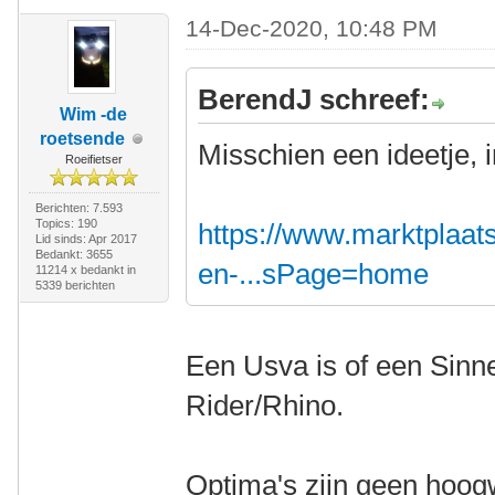
14-Dec-2020, 10:48 PM
BerendJ schreef:
Wim -de
roetsende
Misschien een ideetje, 
Roeifietser
Berichten: 7.593
Topics: 190
https://www.marktplaats.
Lid sinds: Apr 2017
Bedankt: 3655
en-...sPage=home
11214 x bedankt in
5339 berichten
Een Usva is of een Sinn
Rider/Rhino.
Optima's zijn geen hoogw