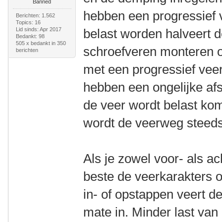
Banned
hebben een progressief 
Berichten: 1.562
Topics: 16
Lid sinds: Apr 2017
belast worden halveert 
Bedankt: 98
505 x bedankt in 350
schroefveren monteren op
berichten
met een progressief vee
hebben een ongelijke af
de veer wordt belast ko
wordt de veerweg steeds
Als je zowel voor- als ac
beste de veerkarakters o
in- of opstappen veert de
mate in. Minder last van