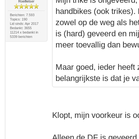
Mijn trike is ongeveerd, 
Roeifietser
handbikes (ook trikes). 
Berichten: 7.593
Topics: 190
zowel op de weg als het
Lid sinds: Apr 2017
Bedankt: 3655
is (hard) geveerd en mi
11214 x bedankt in
5339 berichten
meer toevallig dan bew
Maar goed, ieder heeft 
belangrijkste is dat je v
Klopt, mijn voorkeur is 
Alleen de DF is geveerd,