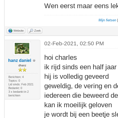
Wen eerst maar eens lek
Mijn fietsen
Website
Zoek
02-Feb-2021, 02:50 PM
hoi charles
hanz daniel
ik rijd sinds een half ja
dhanz
hij is volledig geveerd
Berichten: 4
Topics: 0
geweldig, de vering en d
Lid sinds: Feb 2021
Bedankt: 0
3 x bedankt in 2
iedereen die beweerd dez
berichten
kan ik moeilijk geloven
je wordt bij een beetje s