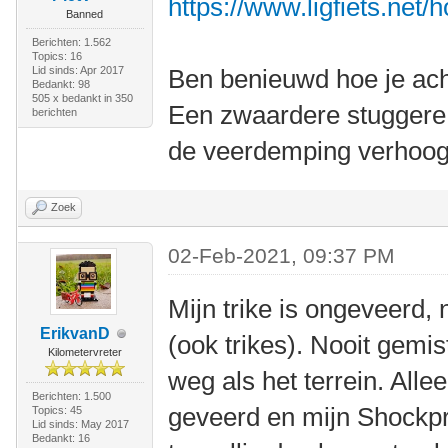
https://www.ligfiets.net/
Banned
Berichten: 1.562
Topics: 16
Lid sinds: Apr 2017
Ben benieuwd hoe je ach
Bedankt: 98
505 x bedankt in 350
Een zwaardere stuggere 
berichten
de veerdemping verhoog
Zoek
02-Feb-2021, 09:37 PM
Mijn trike is ongeveerd, 
ErikvanD
(ook trikes). Nooit gemis
Kilometervreter
weg als het terrein. Alle
Berichten: 1.500
geveerd en mijn Shockpr
Topics: 45
Lid sinds: May 2017
Bedankt: 16