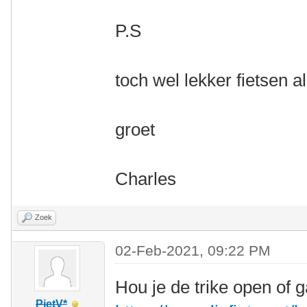
P.S
toch wel lekker fietsen a
groet
Charles
Zoek
02-Feb-2021, 09:22 PM
Hou je de trike open of g
PietV*