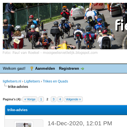
Welkom gast!
Aanmelden
Registreren
ligfietsers.nl
›
Ligfietsers
›
Trikes en Quads
trike-advies
elde waardering is 0
Pagina's (4):
« Vorige
1
2
3
4
Volgende »
trike-advies
14-Dec-2020, 12:01 PM