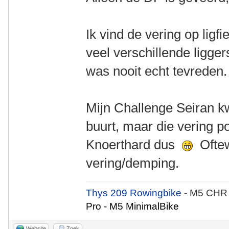
Ik vind de vering op ligfie
veel verschillende ligge
was nooit echt tevreden
Mijn Challenge Seiran k
buurt, maar die vering po
Knoerthard dus
Oftew
vering/demping.
Thys 209 Rowingbike
- M5 CHR
Pro - M5 MinimalBike
Website
Zoek