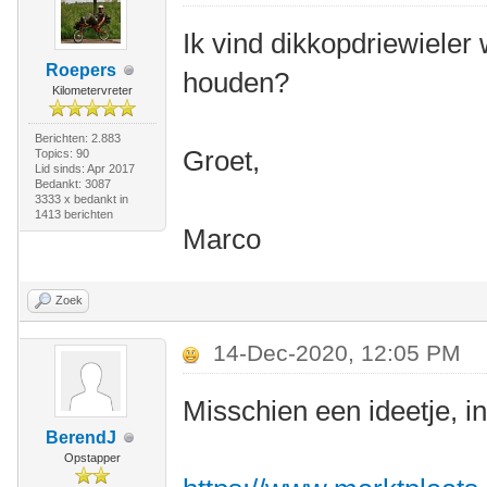
Ik vind dikkopdriewieler 
Roepers
houden?
Kilometervreter
Berichten: 2.883
Groet,
Topics: 90
Lid sinds: Apr 2017
Bedankt: 3087
3333 x bedankt in
1413 berichten
Marco
Zoek
14-Dec-2020, 12:05 PM
Misschien een ideetje, 
BerendJ
Opstapper