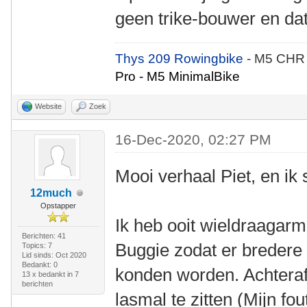
geen trike-bouwer en dat
Thys 209 Rowingbike
- M5 CHR
Pro - M5 MinimalBike
Website
Zoek
16-Dec-2020, 02:27 PM
Mooi verhaal Piet, en ik s
12much
Opstapper
Ik heb ooit wieldraaga
Berichten: 41
Buggie zodat er breder
Topics: 7
Lid sinds: Oct 2020
Bedankt: 0
konden worden. Achteraf 
13 x bedankt in 7
berichten
lasmal te zitten (Mijn fo