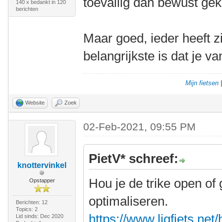
toevallig dan bewust ge
140 x bedankt in 120
berichten
Maar goed, ieder heeft z
belangrijkste is dat je va
Mijn fietsen
Website
Zoek
02-Feb-2021, 09:55 PM
PietV* schreef:
knottervinkel
Hou je de trike open of 
Opstapper
optimaliseren.
Berichten: 12
Topics: 2
https://www.ligfiets.net
Lid sinds: Dec 2020