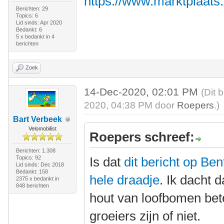
https://www.marktplaats
Berichten: 29
Topics: 6
Lid sinds: Apr 2020
Bedankt: 6
5 x bedankt in 4
berichten
Zoek
14-Dec-2020, 02:01 PM
(Dit 
2020, 04:38 PM door
Roepers
.)
Bart Verbeek
Velomobilist
Roepers schreef:
Berichten: 1.308
Topics: 92
Is dat
dit bericht op Be
Lid sinds: Dec 2018
Bedankt: 158
hele draadje
. Ik dacht 
2375 x bedankt in
848 berichten
hout van loofbomen bete
groeiers zijn of niet.