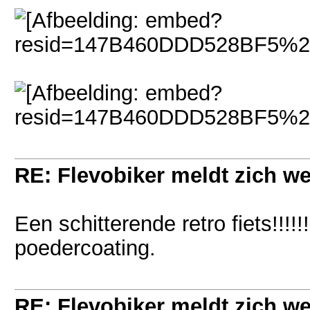
RE: Flevobiker meldt zich w
Een schitterende retro fiets!!!
poedercoating.
RE: Flevobiker meldt zich w