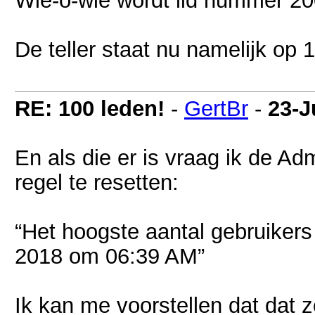
Wie-o-wie wordt lid nummer 2
De teller staat nu namelijk op 
RE: 100 leden!
-
GertBr
-
23-J
En als die er is vraag ik de A
regel te resetten:
“Het hoogste aantal gebruikers 
2018 om 06:39 AM”
Ik kan me voorstellen dat dat 