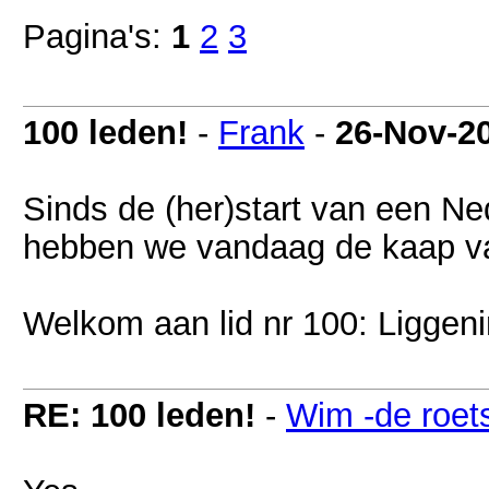
Pagina's:
1
2
3
100 leden!
-
Frank
-
26-Nov-2
Sinds de (her)start van een Nede
hebben we vandaag de kaap va
Welkom aan lid nr 100: Liggen
RE: 100 leden!
-
Wim -de roet