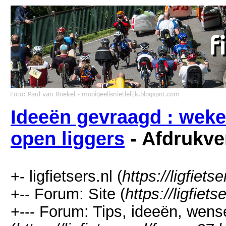
Ideeën gevraagd : wekel
open liggers
- Afdrukve
+- ligfietsers.nl (
https://ligfietse
+-- Forum: Site (
https://ligfiet
+--- Forum: Tips, ideeën, wen