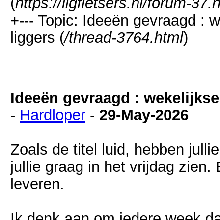
(
https://ligfietsers.nl/forum-37.
+--- Topic: Ideeën gevraagd : 
liggers (
/thread-3764.html
)
Ideeën gevraagd : wekelijkse
-
Hardloper
-
29-May-2026
Zoals de titel luid, hebben jull
jullie graag in het vrijdag zien.
leveren.
Ik denk aan om iedere week dat