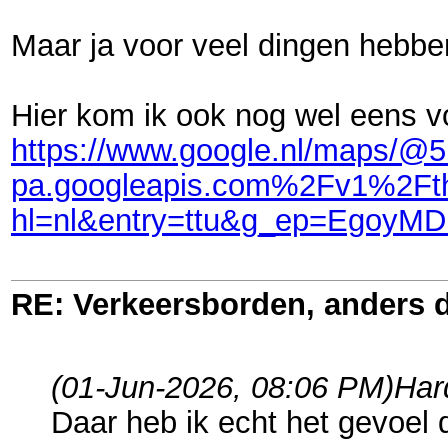
Maar ja voor veel dingen hebb
Hier kom ik ook nog wel eens v
https://www.google.nl/maps/@
pa.googleapis.com%2Fv1%2F
hl=nl&entry=ttu&g_ep=Eg
RE: Verkeersborden, anders d
(01-Jun-2026, 08:06 PM)
Har
Daar heb ik echt het gevoel d