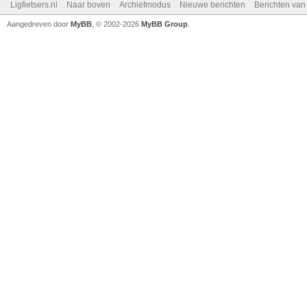
Ligfietsers.nl
Naar boven
Archiefmodus
Nieuwe berichten
Berichten va
Aangedreven door
MyBB
, © 2002-2026
MyBB Group
.