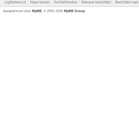
Ligfietsers.nl
Naar boven
Archiefmodus
Nieuwe berichten
Berichten va
Aangedreven door
MyBB
, © 2002-2026
MyBB Group
.