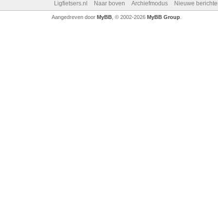
Ligfietsers.nl
Naar boven
Archiefmodus
Nieuwe berichte
Aangedreven door
MyBB
, © 2002-2026
MyBB Group
.