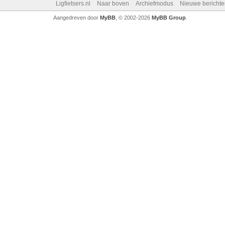
Ligfietsers.nl
Naar boven
Archiefmodus
Nieuwe berichte
Aangedreven door
MyBB
, © 2002-2026
MyBB Group
.