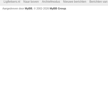
Ligfietsers.nl
Naar boven
Archiefmodus
Nieuwe berichten
Berichten va
Aangedreven door
MyBB
, © 2002-2026
MyBB Group
.