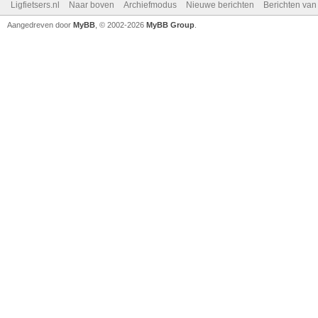
Ligfietsers.nl
Naar boven
Archiefmodus
Nieuwe berichten
Berichten va
Aangedreven door
MyBB
, © 2002-2026
MyBB Group
.