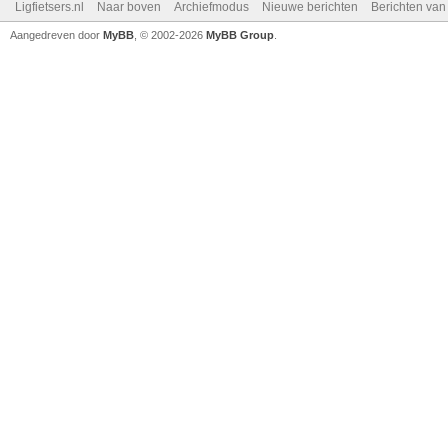
Ligfietsers.nl
Naar boven
Archiefmodus
Nieuwe berichten
Berichten va
Aangedreven door
MyBB
, © 2002-2026
MyBB Group
.