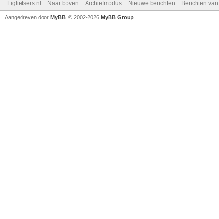
Ligfietsers.nl
Naar boven
Archiefmodus
Nieuwe berichten
Berichten va
Aangedreven door
MyBB
, © 2002-2026
MyBB Group
.