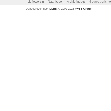
Ligfietsers.nl
Naar boven
Archiefmodus
Nieuwe berichte
Aangedreven door
MyBB
, © 2002-2026
MyBB Group
.