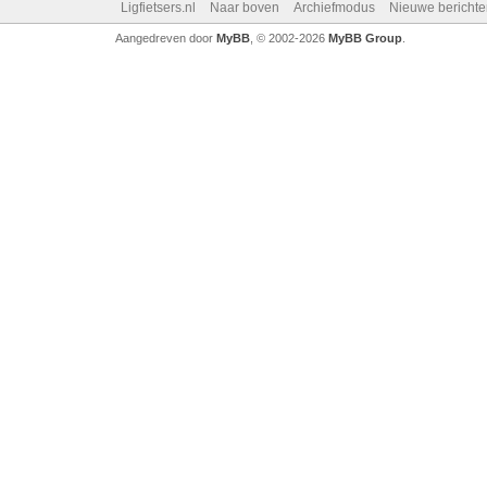
Ligfietsers.nl
Naar boven
Archiefmodus
Nieuwe berichte
Aangedreven door
MyBB
, © 2002-2026
MyBB Group
.