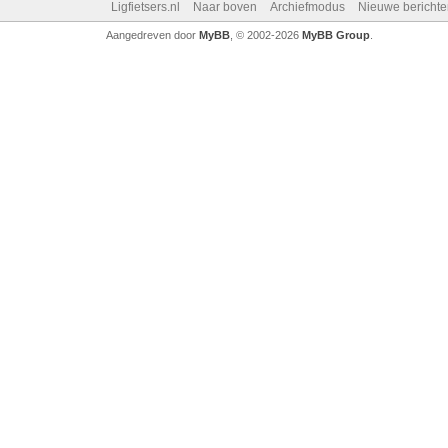
Ligfietsers.nl
Naar boven
Archiefmodus
Nieuwe berichte
Aangedreven door
MyBB
, © 2002-2026
MyBB Group
.