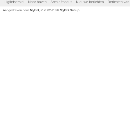
Ligfietsers.nl
Naar boven
Archiefmodus
Nieuwe berichten
Berichten va
Aangedreven door
MyBB
, © 2002-2026
MyBB Group
.