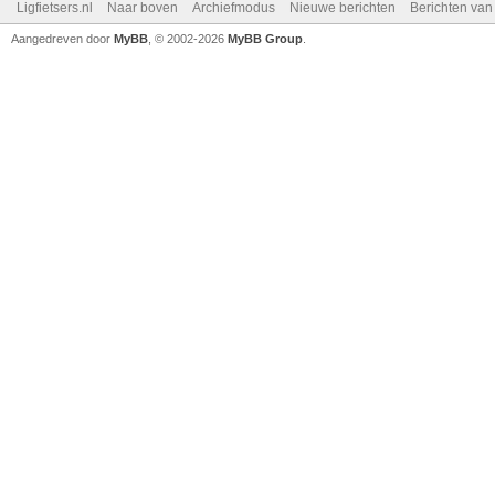
Ligfietsers.nl
Naar boven
Archiefmodus
Nieuwe berichten
Berichten va
Aangedreven door
MyBB
, © 2002-2026
MyBB Group
.