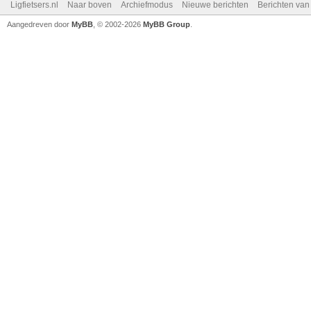
Ligfietsers.nl
Naar boven
Archiefmodus
Nieuwe berichten
Berichten va
Aangedreven door
MyBB
, © 2002-2026
MyBB Group
.