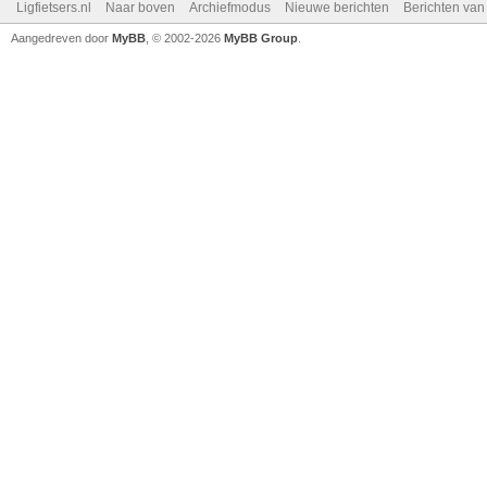
Ligfietsers.nl
Naar boven
Archiefmodus
Nieuwe berichten
Berichten va
Aangedreven door
MyBB
, © 2002-2026
MyBB Group
.