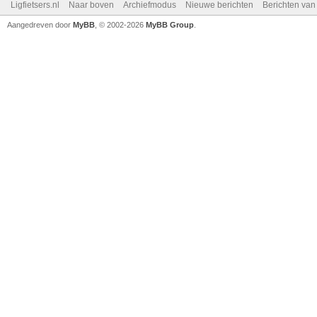
Ligfietsers.nl
Naar boven
Archiefmodus
Nieuwe berichten
Berichten va
Aangedreven door
MyBB
, © 2002-2026
MyBB Group
.