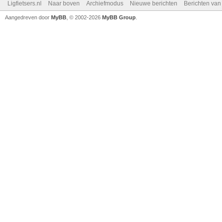
Ligfietsers.nl
Naar boven
Archiefmodus
Nieuwe berichten
Berichten va
Aangedreven door
MyBB
, © 2002-2026
MyBB Group
.