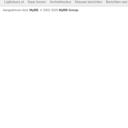
Ligfietsers.nl
Naar boven
Archiefmodus
Nieuwe berichten
Berichten va
Aangedreven door
MyBB
, © 2002-2026
MyBB Group
.