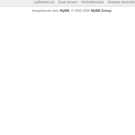
Ligfietsers.nl
Naar boven
Archiefmodus
Nieuwe berichte
Aangedreven door
MyBB
, © 2002-2026
MyBB Group
.